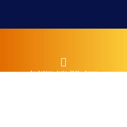

Av. Antônio Justa, 3161 – Anexo
Meireles, Fortaleza – CE, 60165-
090

Horário de Funcionamento
Segunda a Sexta | 8 às 18 horas