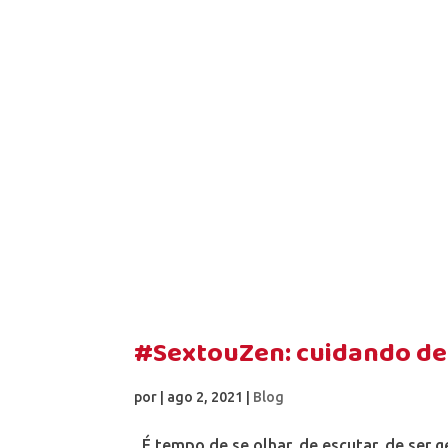
#SextouZen: cuidando de
por
|
ago 2, 2021
|
Blog
É tempo de se olhar, de escutar, de ser 