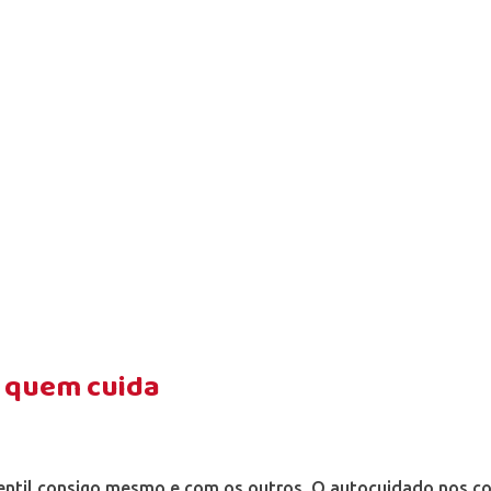
 quem cuida
gentil consigo mesmo e com os outros. O autocuidado nos c