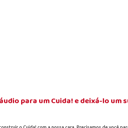
 áudio para um Cuida! e deixá-lo um 
nstruir o Cuida! com a nossa cara. Precisamos de você par