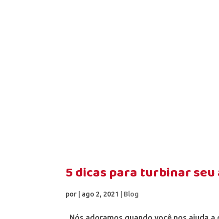
5 dicas para turbinar seu
por
|
ago 2, 2021
|
Blog
Nós adoramos quando você nos ajuda a co